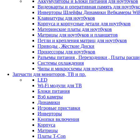
Аккумуляторы и Блоки питания для ноутбуков
Видеокарты и оперативная память для ноутбук
Инверторы Шлейфы Динамики Вебкамеры WiF
Клавиатуры для ноутбуков
Корпуса и корпусные детали для ноутбуков
Материнские платы для ноутбуков
Матрицы для ноутбуков и планшетов
Петли и крепления матриц для ноутбуков
Приводы , Жесткие Диски
Процессоры для ноутбуков
Разъемы питания , Переходники , Платы расш
Системы охлаждения
Чипы и микросхемы для ноутбуков
Запчасти для мониторов, ТВ и пр.
LED
Wi-Fi модули для ТВ
Блоки питания
Вэб камеры
Динамики
Игровые приставки
Инверторы
Кнопки включения
Корпуса
Матрицы
Платы T-Con