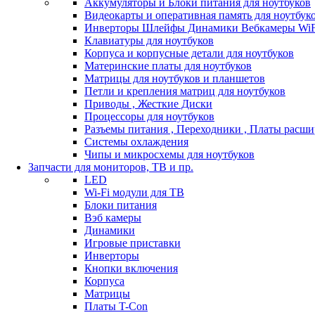
Аккумуляторы и Блоки питания для ноутбуков
Видеокарты и оперативная память для ноутбук
Инверторы Шлейфы Динамики Вебкамеры WiF
Клавиатуры для ноутбуков
Корпуса и корпусные детали для ноутбуков
Материнские платы для ноутбуков
Матрицы для ноутбуков и планшетов
Петли и крепления матриц для ноутбуков
Приводы , Жесткие Диски
Процессоры для ноутбуков
Разъемы питания , Переходники , Платы расш
Системы охлаждения
Чипы и микросхемы для ноутбуков
Запчасти для мониторов, ТВ и пр.
LED
Wi-Fi модули для ТВ
Блоки питания
Вэб камеры
Динамики
Игровые приставки
Инверторы
Кнопки включения
Корпуса
Матрицы
Платы T-Con