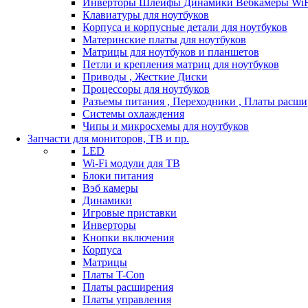
Инверторы Шлейфы Динамики Вебкамеры WiF
Клавиатуры для ноутбуков
Корпуса и корпусные детали для ноутбуков
Материнские платы для ноутбуков
Матрицы для ноутбуков и планшетов
Петли и крепления матриц для ноутбуков
Приводы , Жесткие Диски
Процессоры для ноутбуков
Разъемы питания , Переходники , Платы расш
Системы охлаждения
Чипы и микросхемы для ноутбуков
Запчасти для мониторов, ТВ и пр.
LED
Wi-Fi модули для ТВ
Блоки питания
Вэб камеры
Динамики
Игровые приставки
Инверторы
Кнопки включения
Корпуса
Матрицы
Платы T-Con
Платы расширения
Платы управления