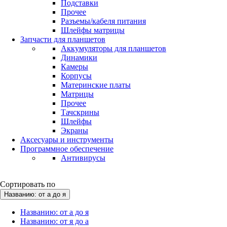
Подставки
Прочее
Разъемы/кабеля питания
Шлейфы матрицы
Запчасти для планшетов
Аккумуляторы для планшетов
Динамики
Камеры
Корпусы
Материнские платы
Матрицы
Прочее
Тачскрины
Шлейфы
Экраны
Аксесуары и инструменты
Программное обеспечение
Антивирусы
Сортировать по
Названию: от а до я
Названию: от а до я
Названию: от я до а