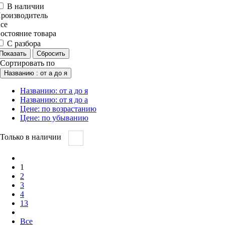
В наличии
роизводитель
се
остояние товара
С разбора
Сортировать по
Названию : от а до я
Названию: от а до я
Названию: от я до а
Цене: по возрастанию
Цене: по убыванию
Только в наличии
1
2
3
4
13
Все