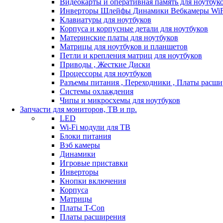
Видеокарты и оперативная память для ноутбук
Инверторы Шлейфы Динамики Вебкамеры WiF
Клавиатуры для ноутбуков
Корпуса и корпусные детали для ноутбуков
Материнские платы для ноутбуков
Матрицы для ноутбуков и планшетов
Петли и крепления матриц для ноутбуков
Приводы , Жесткие Диски
Процессоры для ноутбуков
Разъемы питания , Переходники , Платы расш
Системы охлаждения
Чипы и микросхемы для ноутбуков
Запчасти для мониторов, ТВ и пр.
LED
Wi-Fi модули для ТВ
Блоки питания
Вэб камеры
Динамики
Игровые приставки
Инверторы
Кнопки включения
Корпуса
Матрицы
Платы T-Con
Платы расширения