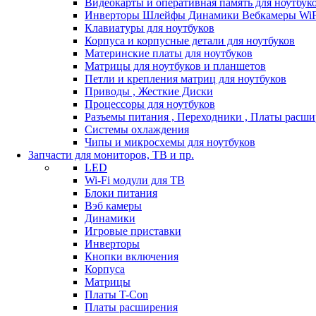
Видеокарты и оперативная память для ноутбук
Инверторы Шлейфы Динамики Вебкамеры WiF
Клавиатуры для ноутбуков
Корпуса и корпусные детали для ноутбуков
Материнские платы для ноутбуков
Матрицы для ноутбуков и планшетов
Петли и крепления матриц для ноутбуков
Приводы , Жесткие Диски
Процессоры для ноутбуков
Разъемы питания , Переходники , Платы расш
Системы охлаждения
Чипы и микросхемы для ноутбуков
Запчасти для мониторов, ТВ и пр.
LED
Wi-Fi модули для ТВ
Блоки питания
Вэб камеры
Динамики
Игровые приставки
Инверторы
Кнопки включения
Корпуса
Матрицы
Платы T-Con
Платы расширения