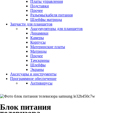
Платы управления
Подставки
Прочее
Разъемы/кабеля питания
Шлейфы матрицы
Запчасти для планшетов
Аккумуляторы для планшетов
Динамики
Камеры
Корпусы
Материнские платы
Матрицы
Прочее
Тачскрины
Шлейфы
Экраны
Аксесуары и инструменты
Программное обеспечение
Антивирусы
Блок питания