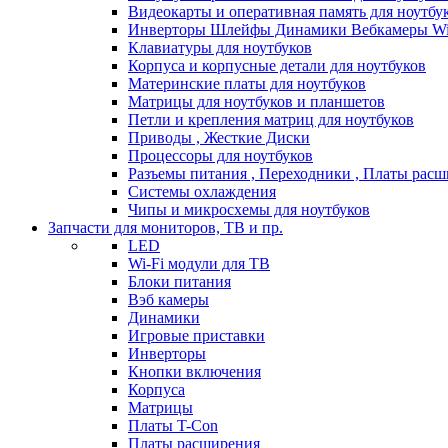
Видеокарты и оперативная память для ноутбу
Инверторы Шлейфы Динамики Вебкамеры Wi
Клавиатуры для ноутбуков
Корпуса и корпусные детали для ноутбуков
Материнские платы для ноутбуков
Матрицы для ноутбуков и планшетов
Петли и крепления матриц для ноутбуков
Приводы , Жесткие Диски
Процессоры для ноутбуков
Разъемы питания , Переходники , Платы рас
Системы охлаждения
Чипы и микросхемы для ноутбуков
Запчасти для мониторов, ТВ и пр.
LED
Wi-Fi модули для ТВ
Блоки питания
Вэб камеры
Динамики
Игровые приставки
Инверторы
Кнопки включения
Корпуса
Матрицы
Платы T-Con
Платы расширения