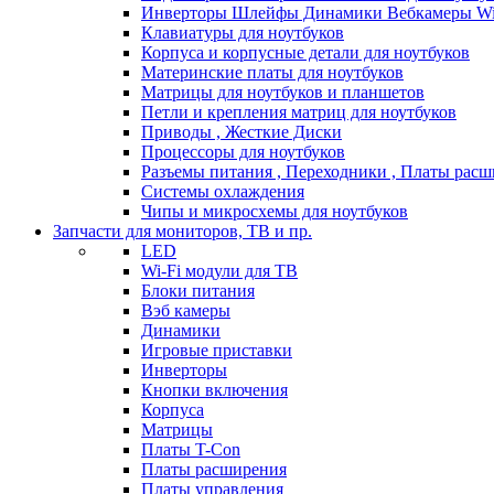
Инверторы Шлейфы Динамики Вебкамеры Wi
Клавиатуры для ноутбуков
Корпуса и корпусные детали для ноутбуков
Материнские платы для ноутбуков
Матрицы для ноутбуков и планшетов
Петли и крепления матриц для ноутбуков
Приводы , Жесткие Диски
Процессоры для ноутбуков
Разъемы питания , Переходники , Платы рас
Системы охлаждения
Чипы и микросхемы для ноутбуков
Запчасти для мониторов, ТВ и пр.
LED
Wi-Fi модули для ТВ
Блоки питания
Вэб камеры
Динамики
Игровые приставки
Инверторы
Кнопки включения
Корпуса
Матрицы
Платы T-Con
Платы расширения
Платы управления