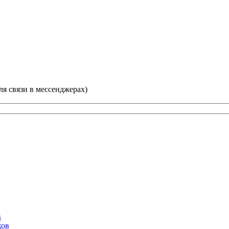
для связи в мессенджерах)
в
ков