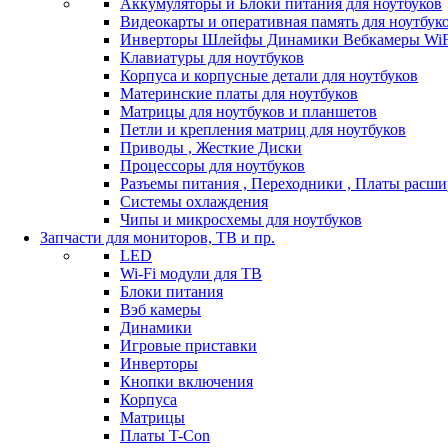
Аккумуляторы и Блоки питания для ноутбуков
Видеокарты и оперативная память для ноутбук
Инверторы Шлейфы Динамики Вебкамеры WiF
Клавиатуры для ноутбуков
Корпуса и корпусные детали для ноутбуков
Материнские платы для ноутбуков
Матрицы для ноутбуков и планшетов
Петли и крепления матриц для ноутбуков
Приводы , Жесткие Диски
Процессоры для ноутбуков
Разъемы питания , Переходники , Платы расш
Системы охлаждения
Чипы и микросхемы для ноутбуков
Запчасти для мониторов, ТВ и пр.
LED
Wi-Fi модули для ТВ
Блоки питания
Вэб камеры
Динамики
Игровые приставки
Инверторы
Кнопки включения
Корпуса
Матрицы
Платы T-Con