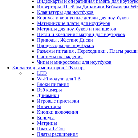
Видеокарты и оперативная память для ноутбук
Инверторы Шлейфы Динамики Вебкамеры WiF
Клавиатуры для ноутбуков
Корпуса и корпусные детали для ноутбуков
Материнские платы для ноутбуков
Матрицы для ноутбуков и планшетов
Петли и крепления матриц для ноутбуков
Приводы , Жесткие Диски
Процессоры для ноутбуков
Разъемы питания , Переходники , Платы расш
Системы охлаждения
Чипы и микросхемы для ноутбуков
Запчасти для мониторов, ТВ и пр.
LED
Wi-Fi модули для ТВ
Блоки питания
Вэб камеры
Динамики
Игровые приставки
Инверторы
Кнопки включения
Корпуса
Матрицы
Платы T-Con
Платы расширения