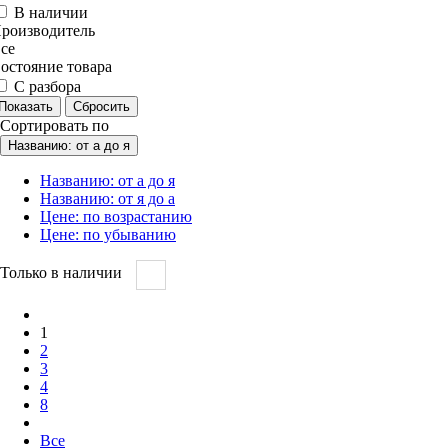
В наличии
роизводитель
се
остояние товара
С разбора
Сортировать по
Названию: от а до я
Названию: от а до я
Названию: от я до а
Цене: по возрастанию
Цене: по убыванию
Только в наличии
1
2
3
4
8
Все