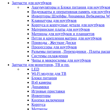
Запчасти для ноутбуков
Аккумуляторы и Блоки питания для ноутбуко
Видеокарты и оперативная память для ноутбу
Инверторы Шлейфы Динамики Вебкамеры Wi
Клавиатуры для ноутбуков
Корпуса и корпусные детали для ноутбуков
Материнские платы для ноутбуков
Матрицы для ноутбуков и планшетов
Петли и крепления матриц для ноутбуков
Приводы , Жесткие Диски
Процессоры для ноутбуков
Разъемы питания , Переходники , Платы рас
Системы охлаждения
Чипы и микросхемы для ноутбуков
Запчасти для мониторов, ТВ и пр.
LED
Wi-Fi модули для ТВ
Блоки питания
Вэб камеры
Динамики
Игровые приставки
Инверторы
Кнопки включения
Корпуса
Матрицы